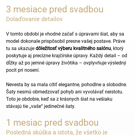
3 mesiace pred svadbou
Dolaďovanie detailov
V tomto období je vhodné začať s úpravami šiat, aby sa
model dokonale prispôsobil presne vašej postave. Práve
tu sa ukazuje
dôležitosť výberu kvalitného salónu
, ktorý
poskytuje aj precízne krajčírske úpravy. Každý detail – od
dĺžky až po jemné úpravy živôtika – ovplyvňuje výsledný
pocit pri nosení.
Nevesta by sa mala cítiť elegantne, pohodlne a slobodne.
Šaty nesmú obmedzovať pohyb ani vyvolávať neistotu.
Toto je obdobie, keď sa z krásnych šiat na vešiaku
stávajú tie „vaše“ jedinečné šaty.
1 mesiac pred svadbou
Posledná skúška a istota, že všetko je