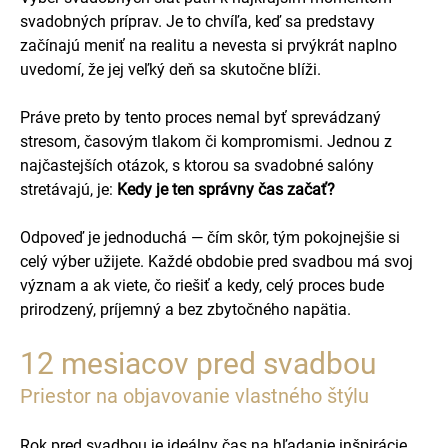
svadobných príprav. Je to chvíľa, keď sa predstavy
začínajú meniť na realitu a nevesta si prvýkrát naplno
uvedomí, že jej veľký deň sa skutočne blíži.
Práve preto by tento proces nemal byť sprevádzaný
stresom, časovým tlakom či kompromismi. Jednou z
najčastejších otázok, s ktorou sa svadobné salóny
stretávajú, je:
Kedy je ten správny čas začať?
Odpoveď je jednoduchá — čím skôr, tým pokojnejšie si
celý výber užijete. Každé obdobie pred svadbou má svoj
význam a ak viete, čo riešiť a kedy, celý proces bude
prirodzený, príjemný a bez zbytočného napätia.
12 mesiacov pred svadbou
Priestor na objavovanie vlastného štýlu
Rok pred svadbou je ideálny čas na hľadanie inšpirácie.