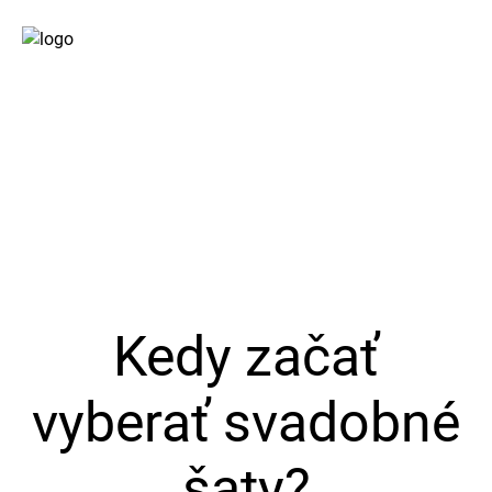
DOMOV
O NÁS
SLUŽBY
Kedy začať
GALÉRIA
vyberať svadobné
REFERENCIE
šaty?
BLOG