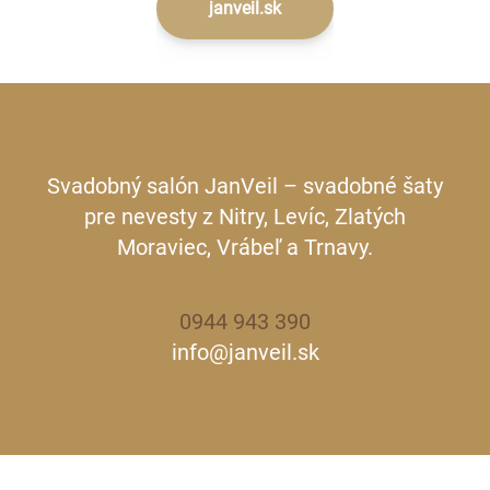
janveil.sk
Svadobný salón JanVeil – svadobné šaty
pre nevesty z Nitry, Levíc, Zlatých
Moraviec, Vrábeľ a Trnavy.
0944 943 390
info@janveil.sk