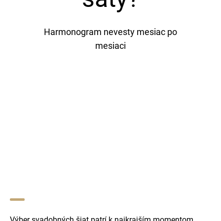
KONTAKT
Harmonogram nevesty mesiac po
mesiaci
+421 902 242 632
Výber svadobných šiat patrí k najkrajším momentom