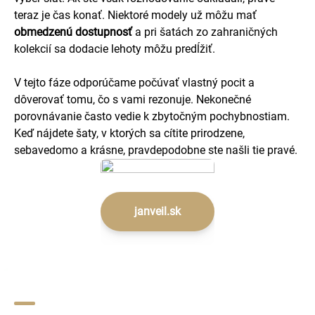
teraz je čas konať. Niektoré modely už môžu mať
obmedzenú dostupnosť
a pri šatách zo zahraničných
kolekcií sa dodacie lehoty môžu predĺžiť.
V tejto fáze odporúčame počúvať vlastný pocit a
dôverovať tomu, čo s vami rezonuje. Nekonečné
porovnávanie často vedie k zbytočným pochybnostiam.
Keď nájdete šaty, v ktorých sa cítite prirodzene,
sebavedomo a krásne, pravdepodobne ste našli tie pravé.
janveil.sk