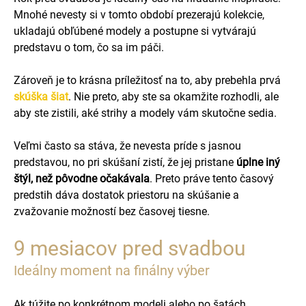
Mnohé nevesty si v tomto období prezerajú kolekcie,
ukladajú obľúbené modely a postupne si vytvárajú
predstavu o tom, čo sa im páči.
Zároveň je to krásna príležitosť na to, aby prebehla prvá
skúška šiat
. Nie preto, aby ste sa okamžite rozhodli, ale
aby ste zistili, aké strihy a modely vám skutočne sedia.
Veľmi často sa stáva, že nevesta príde s jasnou
predstavou, no pri skúšaní zistí, že jej pristane
úplne iný
štýl, než pôvodne očakávala
. Preto práve tento časový
predstih dáva dostatok priestoru na skúšanie a
zvažovanie možností bez časovej tiesne.
9 mesiacov pred svadbou
Ideálny moment na finálny výber
Ak túžite po konkrétnom modeli alebo po šatách