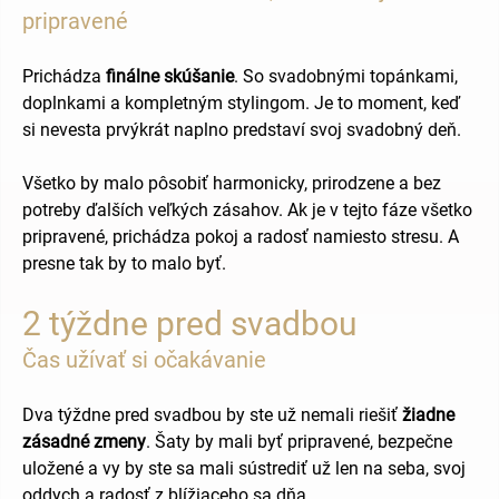
pripravené
Prichádza
finálne skúšanie
. So svadobnými topánkami,
doplnkami a kompletným stylingom. Je to moment, keď
si nevesta prvýkrát naplno predstaví svoj svadobný deň.
Všetko by malo pôsobiť harmonicky, prirodzene a bez
potreby ďalších veľkých zásahov. Ak je v tejto fáze všetko
pripravené, prichádza pokoj a radosť namiesto stresu. A
presne tak by to malo byť.
2 týždne pred svadbou
Čas užívať si očakávanie
Dva týždne pred svadbou by ste už nemali riešiť
žiadne
zásadné zmeny
. Šaty by mali byť pripravené, bezpečne
uložené a vy by ste sa mali sústrediť už len na seba, svoj
oddych a radosť z blížiaceho sa dňa.