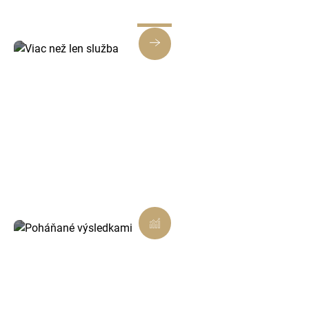
Viac než len služba
Každé riešenie je navrhnuté tak, aby prinášalo
skutočnú hodnotu, nielen splnenie úlohy.
Poháňané výsledkami