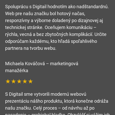
Spoluprácu s Digitail hodnotím ako nadštandardnú.
Web pre našu značku bol hotový načas,
responzívny a výborne doladený po dizajnovej aj
technickej stránke. Oceňujem komunikáciu –
rýchla, vecná a bez zbytočných komplikácií. Určite
odporúčam každému, kto hľadá spoľahlivého
partnera na tvorbu webu.
Michaela Kováčová – marketingová
manažérka
★★★★★
S Digitail sme vytvorili modernú webovú
prezentáciu nášho produktu, ktorá konečne odráža
našu značku. Celý proces – od návrhu až po
nasadenie – prebiehal hladko. Obzvlášť si vážim ich