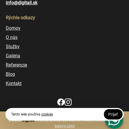
info@digitail.sk
Rýchle odkazy
Domov
O nás
Služby
Galéria
Referencie
Blog
Kontakt
Prijať
Tento web používa
cookies
© 2026
Digitail
| Všetky práva vyhradené. | Webstránku vytvorila
bainry.com