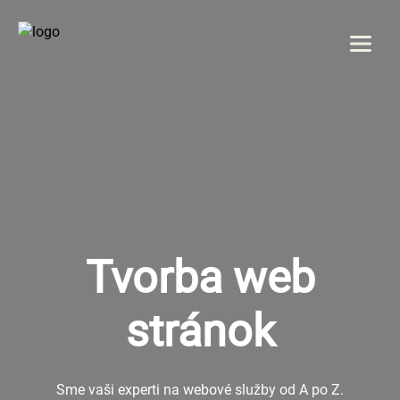
Menu
DOMOV
O NÁS
SLUŽBY
Tvorba web
GALÉRIA
stránok
REFERENCIE
BLOG
Sme vaši experti na webové služby od A po Z.