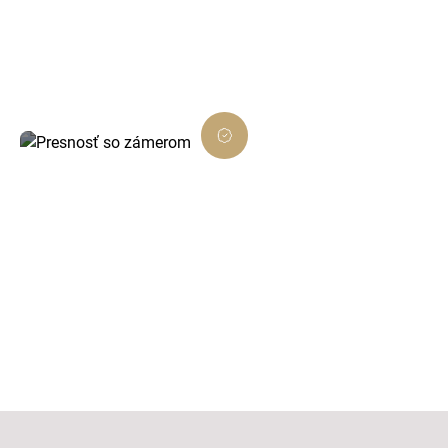
Každé rozhodnutie je podložené dátami a
zamerané na viditeľný výsledok.
Presnosť so zámerom
Dôsledné prevedenie, ktoré presne ladí s
cieľom projektu.